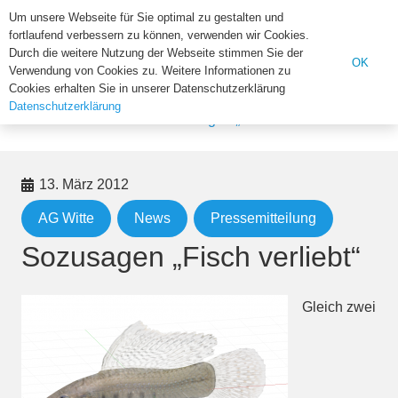
Institut für Biologie der U
Um unsere Webseite für Sie optimal zu gestalten und
fortlaufend verbessern zu können, verwenden wir Cookies.
Suchen
Durch die weitere Nutzung der Webseite stimmen Sie der
OK
Verwendung von Cookies zu. Weitere Informationen zu
nach:
Cookies erhalten Sie in unserer Datenschutzerklärung
Datenschutzerklärung
Home
AG Witte
Sozusagen „Fisch verliebt“
13. März 2012
AG Witte
News
Pressemitteilung
Sozusagen „Fisch verliebt“
Gleich zwei