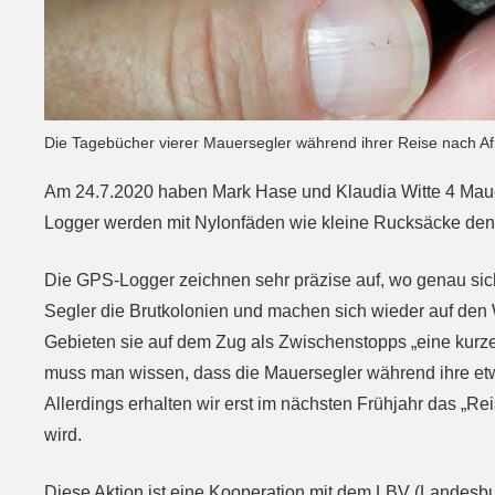
Die Tagebücher vierer Mauersegler während ihrer Reise nach Af
Am 24.7.2020 haben Mark Hase und Klaudia Witte 4 Mauers
Logger werden mit Nylonfäden wie kleine Rucksäcke d
Die GPS-Logger zeichnen sehr präzise auf, wo genau sich
Segler die Brutkolonien und machen sich wieder auf den 
Gebieten sie auf dem Zug als Zwischenstopps „eine kurze
muss man wissen, dass die Mauersegler während ihre etw
Allerdings erhalten wir erst im nächsten Frühjahr das „R
wird.
Diese Aktion ist eine Kooperation mit dem LBV (Landesbu