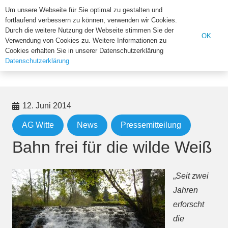
Institut für Biologie der U
Um unsere Webseite für Sie optimal zu gestalten und
fortlaufend verbessern zu können, verwenden wir Cookies.
Suchen
Durch die weitere Nutzung der Webseite stimmen Sie der
OK
Verwendung von Cookies zu. Weitere Informationen zu
nach:
Cookies erhalten Sie in unserer Datenschutzerklärung
Datenschutzerklärung
Home
AG Witte
Bahn frei für die wilde Weiß
12. Juni 2014
AG Witte
News
Pressemitteilung
Bahn frei für die wilde Weiß
„
Seit zwei
Jahren
erforscht
die