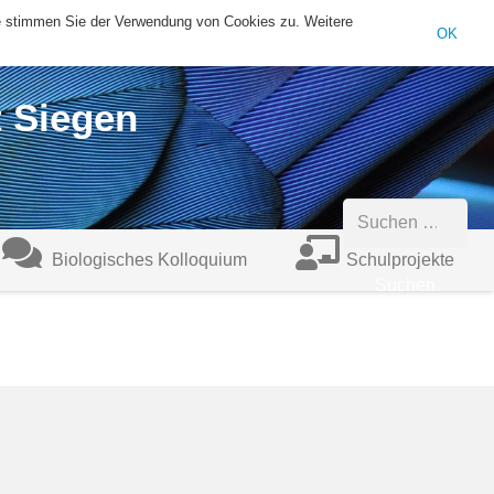
te stimmen Sie der Verwendung von Cookies zu. Weitere
sekretariat@biologie.uni-siegen.de
+49 (0)271/740-4546
OK
t Siegen
Suchen
Biologisches Kolloquium
Schulprojekte
nach: