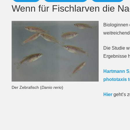
Wenn für Fischlarven die Na
Biologinnen 
weitreichend
Die Studie w
Ergebnisse h
Hartmann S,
phototaxis t
Der Zebrafisch (
Danio rerio
)
Hier
geht’s z