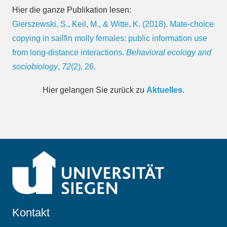
Hier die ganze Publikation lesen:
Gierszewski, S., Keil, M., & Witte, K. (2018). Mate-choice
copying in sailfin molly females: public information use
from long-distance interactions.
Behavioral ecology and
sociobiology
,
72
(2), 26.
Hier gelangen Sie zurück zu
Aktuelles
.
Kontakt