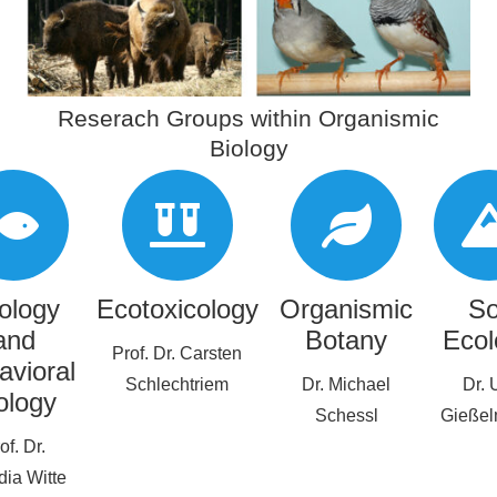
Reserach Groups within Organismic
Biology
ology
Ecotoxicology
Organismic
So
and
Botany
Ecol
Prof. Dr. Carsten
avioral
Schlechtriem
Dr. Michael
Dr. 
ology
Schessl
Gieße
of. Dr.
dia Witte