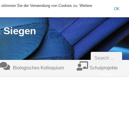
te stimmen Sie der Verwendung von Cookies zu. Weitere
sekretariat@biologie.uni-siegen.de
+49 (0)271/740-4546
OK
t Siegen
Search
Biologisches Kolloquium
Schulprojekte
for: