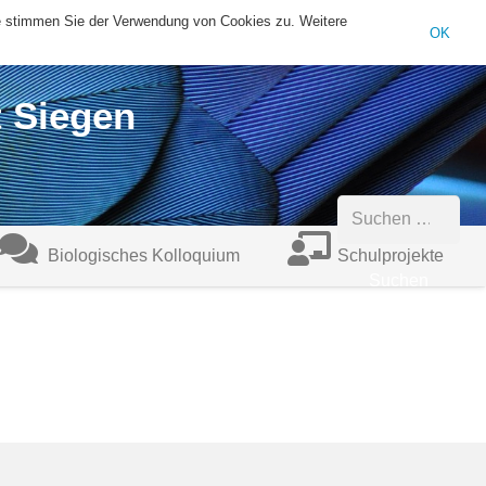
te stimmen Sie der Verwendung von Cookies zu. Weitere
sekretariat@biologie.uni-siegen.de
+49 (0)271/740-4546
OK
t Siegen
Suchen
Biologisches Kolloquium
Schulprojekte
nach: