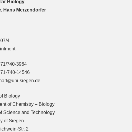
lar Biology
Dr. Hans Merzendorfer
07/4
intment
271/740-3964
271-740-14546
ichart@uni-siegen.de
 of Biology
nt of Chemistry – Biology
of Science and Technology
ty of Siegen
ichwein-Str. 2