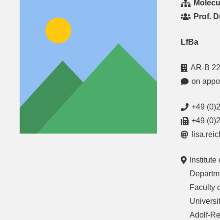
Molecu
Prof. 
LfBa
AR-B 22
on appo
+49 (0)
+49 (0)
lisa.re
Institute
Departme
Faculty 
Universi
Adolf-Re