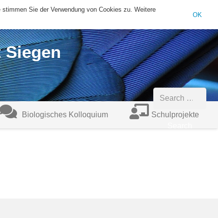
te stimmen Sie der Verwendung von Cookies zu. Weitere
sekretariat@biologie.uni-siegen.de
+49 (0)271/740-4546
OK
t Siegen
Search
Biologisches Kolloquium
Schulprojekte
for: